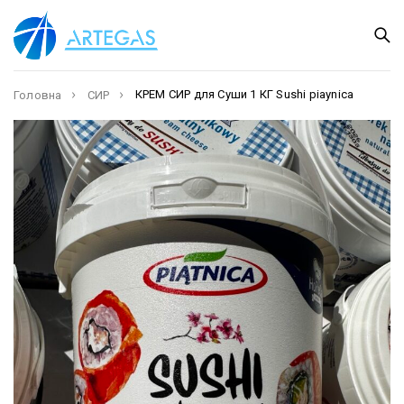
КРЕМ СИР для Суши 1 КГ Sushi piaynica
Головна
СИР