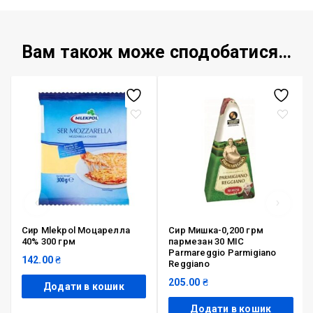
Вам також може сподобатися…
Сир Mlekpol Моцарелла
Сир Мишка-0,200 грм
40% 300 грм
пармезан 30 МІС
Parmareggio Parmigiano
142.00
₴
Reggiano
205.00
₴
Додати в кошик
Додати в кошик