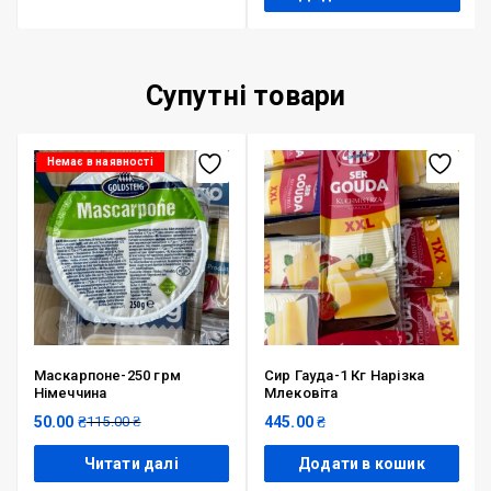
Супутні товари
Немає в наявності
Маскарпоне-250 грм
Сир Гауда-1 Кг Нарізка
Німеччина
Млековіта
50.00
₴
115.00
₴
445.00
₴
Читати далі
Додати в кошик