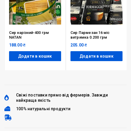
Сир нарізний-400 грм
Сир Пармезан 16 міс
NATAN
витримка 0.200 грм
188.00
₴
205.00
₴
Додати в кошик
Додати в кошик
Свіжі поставки прямо від фермерів. Завжди
найкраща якість
100% натуральні продукти