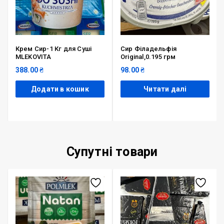
Крем Сир-1 Кг для Суші
Сир Філадельфія
MLEKOVITA
Original,0.195 грм
388.00
₴
98.00
₴
Додати в кошик
Читати далі
Супутні товари